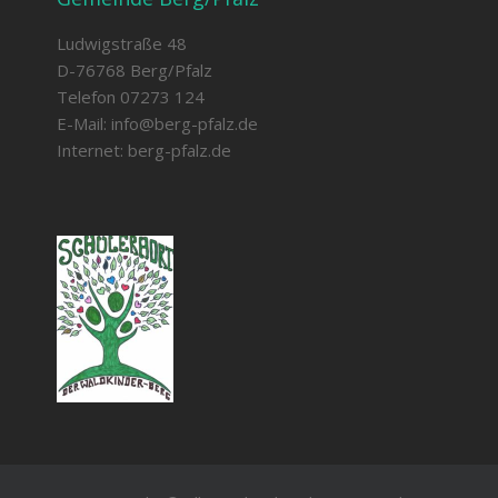
Ludwigstraße 48
D-76768 Berg/Pfalz
Telefon 07273 124
E-Mail:
info@berg-pfalz.de
Internet:
berg-pfalz.de