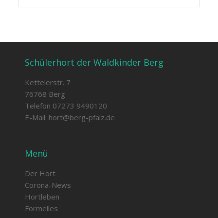
Schülerhort der Waldkinder Berg
Kettelerstr. 7
76768 Berg
Telefon 07273 9490120
E-Mail:
hort@berg-pfalz.de
Menü
Der Hort
Corona-News
Hortleben
Formelles