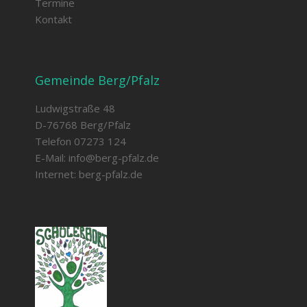
Termine
Kontakt
Gemeinde Berg/Pfalz
Ludwigstraße 48
D-76768 Berg/Pfalz
Telefon 07273 124
E-Mail:
info@berg-pfalz.de
Internet:
berg-pfalz.de