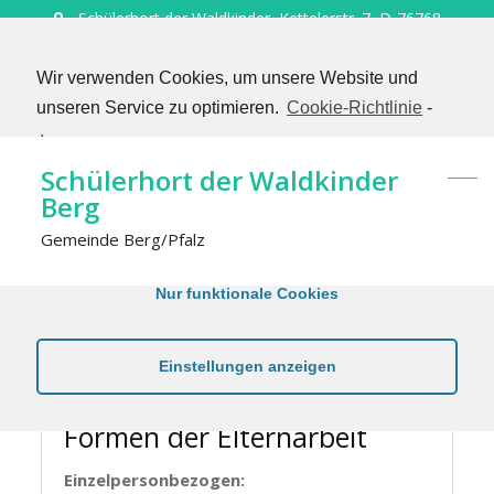
Schülerhort der Waldkinder, Kettelerstr. 7, D-76768
Berg
Telefon 07273 9490120
Wir verwenden Cookies, um unsere Website und
hort@berg-pfalz.de
unseren Service zu optimieren.
Cookie-Richtlinie
-
Kontakt
Impressum
Datenschutzerklärung
Impressum
Schülerhort der Waldkinder
Berg
Alle akzeptieren
Gemeinde Berg/Pfalz
Nur funktionale Cookies
Der Hort
Formen der Elternarbeit
Einstellungen anzeigen
Formen der Elternarbeit
Einzelpersonbezogen: